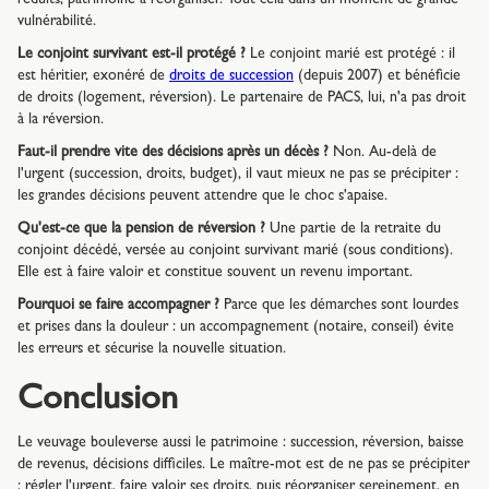
réduits, patrimoine à réorganiser. Tout cela dans un moment de grande
vulnérabilité.
Le conjoint survivant est-il protégé ?
Le conjoint marié est protégé : il
est héritier, exonéré de
droits de succession
(depuis 2007) et bénéficie
de droits (logement, réversion). Le partenaire de PACS, lui, n'a pas droit
à la réversion.
Faut-il prendre vite des décisions après un décès ?
Non. Au-delà de
l'urgent (succession, droits, budget), il vaut mieux ne pas se précipiter :
les grandes décisions peuvent attendre que le choc s'apaise.
Qu'est-ce que la pension de réversion ?
Une partie de la retraite du
conjoint décédé, versée au conjoint survivant marié (sous conditions).
Elle est à faire valoir et constitue souvent un revenu important.
Pourquoi se faire accompagner ?
Parce que les démarches sont lourdes
et prises dans la douleur : un accompagnement (notaire, conseil) évite
les erreurs et sécurise la nouvelle situation.
Conclusion
Le veuvage bouleverse aussi le patrimoine : succession, réversion, baisse
de revenus, décisions difficiles. Le maître-mot est de ne pas se précipiter
: régler l'urgent, faire valoir ses droits, puis réorganiser sereinement, en