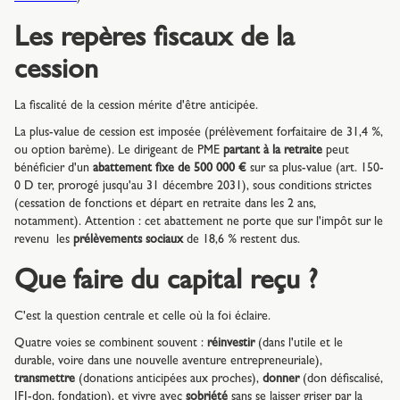
Les repères fiscaux de la
cession
La fiscalité de la cession mérite d'être anticipée.
La plus-value de cession est imposée (prélèvement forfaitaire de 31,4 %,
ou option barème). Le dirigeant de PME
partant à la retraite
peut
bénéficier d'un
abattement fixe de 500 000 €
sur sa plus-value (art. 150-
0 D ter, prorogé jusqu'au 31 décembre 2031), sous conditions strictes
(cessation de fonctions et départ en retraite dans les 2 ans,
notamment). Attention : cet abattement ne porte que sur l'impôt sur le
revenu les
prélèvements sociaux
de 18,6 % restent dus.
Que faire du capital reçu ?
C'est la question centrale et celle où la foi éclaire.
Quatre voies se combinent souvent :
réinvestir
(dans l'utile et le
durable, voire dans une nouvelle aventure entrepreneuriale),
transmettre
(donations anticipées aux proches),
donner
(don défiscalisé,
IFI-don, fondation), et vivre avec
sobriété
sans se laisser griser par la