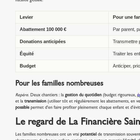
fiscalité globale.
Levier
Pour une fa
Abattement 100 000 €
Par parent, p
Donations anticipées
Transmettre 
Équité
Traiter les e
Budget
Anticiper, pri
Pour les familles nombreuses
Repère.
Deux chantiers : la
gestion du quotidien
(budget rigoureux,
é
et la
transmission
(utiliser tôt et régulièrement les abattements, en veil
possible
permet d'en faire profiter pleinement chaque enfant et d'évite
Le regard de La Financière Sai
Les familles nombreuses ont un vrai
potentiel
de transmission souvent