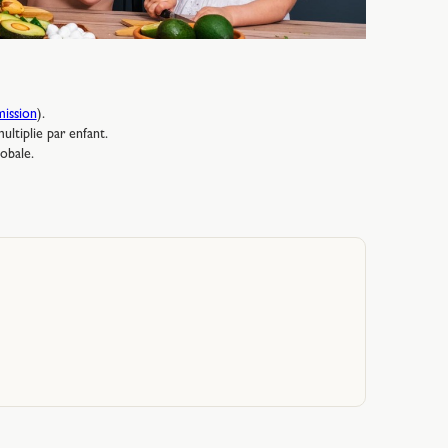
mission
).
ultiplie par enfant.
lobale.