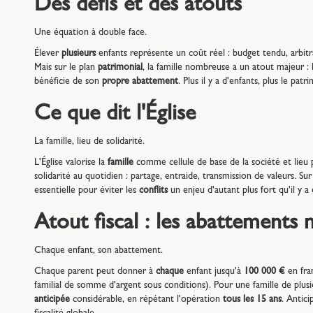
Des défis et des atouts
Une équation à double face.
Élever
plusieurs
enfants représente un coût réel : budget tendu, arbitr
Mais sur le plan
patrimonial
, la famille nombreuse a un atout majeur :
bénéficie de son
propre abattement
. Plus il y a d'enfants, plus le pa
Ce que dit l'Église
La famille, lieu de solidarité.
L'Église valorise la
famille
comme cellule de base de la société et lieu 
solidarité au quotidien : partage, entraide, transmission de valeurs. Sur
essentielle pour éviter les
conflits
un enjeu d'autant plus fort qu'il y a d
Atout fiscal : les abattements m
Chaque enfant, son abattement.
Chaque parent peut donner à
chaque
enfant jusqu'à
100 000 €
en fra
familial de somme d'argent sous conditions). Pour une famille de plusi
anticipée
considérable, en répétant l'opération
tous les 15 ans
. Antic