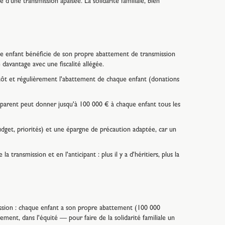
é d'une transmission apaisée. La solidarité familiale, bien
e enfant bénéficie de son propre abattement de transmission
davantage avec une fiscalité allégée.
 tôt et régulièrement l'abattement de chaque enfant (donations
arent peut donner jusqu'à 100 000 € à chaque enfant tous les
dget, priorités) et une épargne de précaution adaptée, car un
 la transmission et en l'anticipant : plus il y a d'héritiers, plus la
ssion : chaque enfant a son propre abattement (100 000
rement, dans l'équité — pour faire de la solidarité familiale un