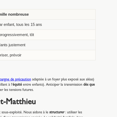
mille nombreuse
ar enfant, tous les 15 ans
progressivement, tôt
nfants justement
oriser, prévoir
pargne de précaution
adaptée à un foyer plus exposé aux aléas)
lant à l'
équité
entre enfants). Anticiper la transmission
dès que
r les tensions futures.
nt-Matthieu
 sous-exploité. Nous aidons à le
structurer
: utiliser les