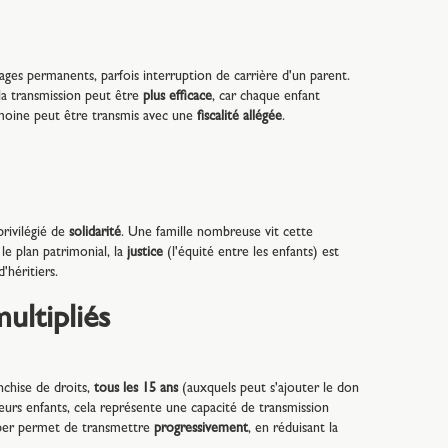
ages permanents, parfois interruption de carrière d'un parent.
 la transmission peut être
plus efficace
, car chaque enfant
trimoine peut être transmis avec une
fiscalité allégée
.
privilégié de
solidarité
. Une famille nombreuse vit cette
 le plan patrimonial, la
justice
(l'équité entre les enfants) est
'héritiers.
ultipliés
nchise de droits,
tous les 15 ans
(auxquels peut s'ajouter le don
eurs enfants, cela représente une capacité de transmission
iper permet de transmettre
progressivement
, en réduisant la