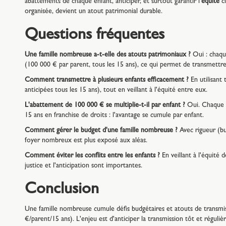
abattements de chaque enfant, anticiper, et surtout garantir l'
équité
cl
organisée, devient un atout patrimonial durable.
Questions fréquentes
Une famille nombreuse a-t-elle des atouts patrimoniaux ?
Oui : chaqu
(100 000 € par parent, tous les 15 ans), ce qui permet de transmettre 
Comment transmettre à plusieurs enfants efficacement ?
En utilisant
anticipées tous les 15 ans), tout en veillant à l'équité entre eux.
L'abattement de 100 000 € se multiplie-t-il par enfant ?
Oui. Chaque p
15 ans en franchise de droits : l'avantage se cumule par enfant.
Comment gérer le budget d'une famille nombreuse ?
Avec rigueur (bu
foyer nombreux est plus exposé aux aléas.
Comment éviter les conflits entre les enfants ?
En veillant à l'équité de
justice et l'anticipation sont importantes.
Conclusion
Une famille nombreuse cumule défis budgétaires et atouts de transmi
€/parent/15 ans). L'enjeu est d'anticiper la transmission tôt et réguliè