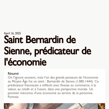
April 16, 2025
Saint Bernardin de
Sienne, prédicateur de
l'économie
Résumé
On l'ignore souvent, mais l'un des grands penseurs de l'économie
au Moyen Âge fut un saint : Bernardin de Sienne (1380-1444). Ce
prédicateur franciscain a réfléchi avec finesse au commerce, à la
valeur, au crédit et à l'usure, dans une perspective morale. Un
pionnier méconnu d'une économie au service de la personne.
Portrait.