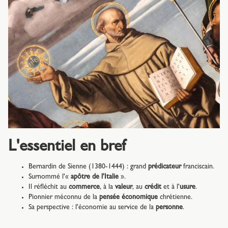
L'essentiel en bref
Bernardin de Sienne (1380-1444) : grand
prédicateur
franciscain.
Surnommé l'«
apôtre de l'Italie
».
Il réfléchit au
commerce
, à la
valeur
, au
crédit
et à l'
usure
.
Pionnier méconnu de la
pensée économique
chrétienne.
Sa perspective : l'économie au service de la
personne
.