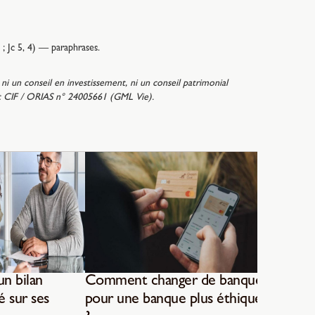
5 ; Jc 5, 4) — paraphrases.
ni un conseil en investissement, ni un conseil patrimonial
tut CIF / ORIAS n° 24005661 (GML Vie).
Comment
de succ
n bilan
Comment changer de banque
é sur ses
pour une banque plus éthique