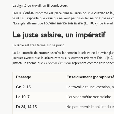
La dignité du travail, un fil conducteur.
Dès la
Genèse
, l'homme est placé dans le jardin pour le
cultiver et le
Saint Paul rappelle que celui qui ne veut pas travailler ne doit pas se 
l'Évangile affirme que l'
ouvrier mérite son salaire
(Lc 10, 7). Le travai
Le juste salaire, un impératif
La Bible est très ferme sur ce point.
La Loi interdit de
retenir
jusqu'au lendemain le salaire de l'ouvrier (Lv 
Jacques avertit que le
salaire
retenu aux ouvriers
crie
vers Dieu (Jc 5,
justice
un thème que
Laborem Exercens
reprendra comme test concre
Passage
Enseignement (paraphrasé
Gn 2, 15
Le travail est une vocation, 
Lc 10, 7
L'ouvrier mérite son salaire
Dt 24, 14-15
Ne pas retenir le salaire du t