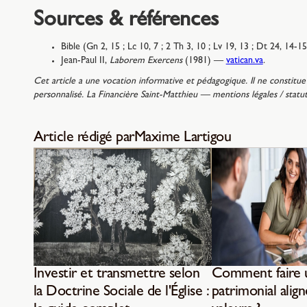
Sources & références
Bible (Gn 2, 15 ; Lc 10, 7 ; 2 Th 3, 10 ; Lv 19, 13 ; Dt 24, 14-1
Jean-Paul II,
Laborem Exercens
(1981) —
vatican.va
.
Cet article a une vocation informative et pédagogique. Il ne constitue 
personnalisé. La Financière Saint-Matthieu — mentions légales / sta
Article rédigé par
Maxime Lartigou
Investir et transmettre selon
Comment faire u
la Doctrine Sociale de l'Église :
patrimonial align