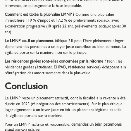
amortissements déduits sont réintégrés dans le calcul de la plus-value à
la revente, ce qui augmente la base imposable.
Comment est taxée la plus-value LMNP ?
Comme une plus-value
immobilière : 19 % d'impôt et 17,2 % de prélèvements sociaux, avec
exonération progressive (IR après 22 ans, prélèvements sociaux après 30
ans).
Le LMNP est-il un placement éthique ?
Il peut l'être pleinement : loger
dignement des personnes à un loyer juste contribue au bien commun. La
vigilance porte sur la manière, non sur le principe.
Les résidences gérées sont-elles concernées par la réforme ?
Non : les
résidences gérées (étudiants, EHPAD, résidences services) échappent à la
réintégration des amortissements dans la plus-value.
Conclusion
Le LMNP reste un placement attractif, dont la fiscalité à la revente a été
durcie en 2025 (réintégration des amortissements). Sur le plan éthique,
loger dignement à un loyer juste en fait un placement légitime et utile
la vigilance portant sur la manière.
Pour un LMNP maîtrisé et responsable,
demandez un bilan patrimonial
aligné sur vos valeurs
.