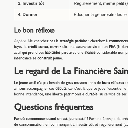
3. Investir tôt
Régulièrement, même petit (
4. Donner
Éduquer la générosité dès le
Le bon réflexe
Repère.
Ne cherchez pas la
stratégie parfaite
: cherchez à
commence
fuyez le
crédit conso
, ouvrez tôt une
assurance-vie
ou un
PEA
(la dur
actif qui prend ces
habitudes
part avec une
avance
considérable non pa
intendance se
construit
jeune.
Le regard de La Financière Sai
Le jeune actif n'a pas besoin de
gros moyens
, mais de
bons réflexes
: 
aimons accompagner ces
débuts
, car c'est là que se joue l'essentiel le
bonne intendance, une liberté patrimoniale
durable
, au service de ses
Questions fréquentes
Par où commencer quand on est jeune actif ?
Par une épargne de préc
de consommation, en commençant à investir tôt et régulièrement (ass