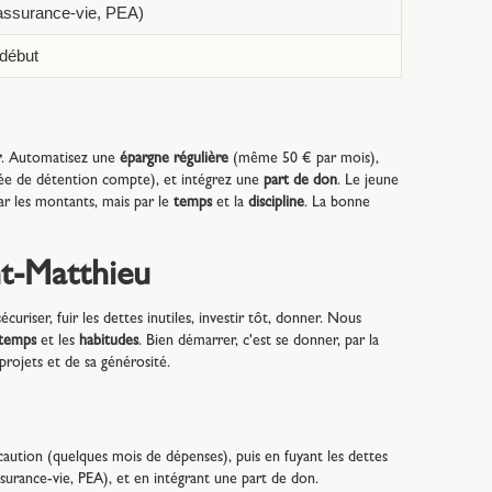
assurance-vie, PEA)
 début
r
. Automatisez une
épargne régulière
(même 50 € par mois),
ée de détention compte), et intégrez une
part de don
. Le jeune
r les montants, mais par le
temps
et la
discipline
. La bonne
nt-Matthieu
sécuriser, fuir les dettes inutiles, investir tôt, donner. Nous
temps
et les
habitudes
. Bien démarrer, c'est se donner, par la
 projets et de sa générosité.
aution (quelques mois de dépenses), puis en fuyant les dettes
urance-vie, PEA), et en intégrant une part de don.