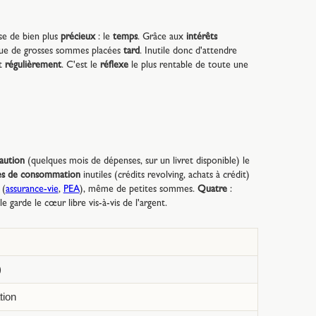
se de bien plus
précieux
: le
temps
. Grâce aux
intérêts
 que de grosses sommes placées
tard
. Inutile donc d'attendre
et
régulièrement
. C'est le
réflexe
le plus rentable de toute une
aution
(quelques mois de dépenses, sur un livret disponible) le
ttes de consommation
inutiles (crédits revolving, achats à crédit)
 (
assurance-vie
,
PEA
), même de petites sommes.
Quatre
:
lle garde le cœur libre vis-à-vis de l'argent.
)
tion