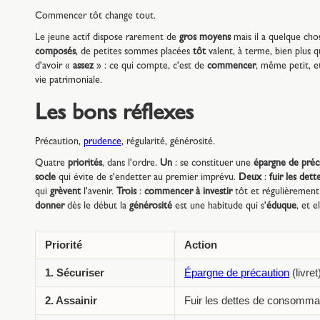
Commencer tôt change tout.
Le jeune actif dispose rarement de
gros moyens
mais il a quelque cho
composés
, de petites sommes placées
tôt
valent, à terme, bien plus
d'avoir «
assez
» : ce qui compte, c'est de
commencer
, même petit, 
vie patrimoniale.
Les bons réflexes
Précaution,
prudence
, régularité, générosité.
Quatre
priorités
, dans l'ordre.
Un
: se constituer une
épargne de préc
socle
qui évite de s'endetter au premier imprévu.
Deux
:
fuir les de
qui
grèvent
l'avenir.
Trois
:
commencer à investir
tôt et régulièrement
donner
dès le début la
générosité
est une habitude qui s'
éduque
, et e
Priorité
Action
1. Sécuriser
Épargne de précaution
(livret
2. Assainir
Fuir les dettes de consomma