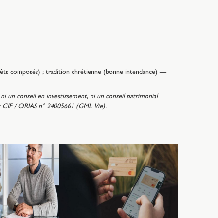
érêts composés) ; tradition chrétienne (bonne intendance) —
ni un conseil en investissement, ni un conseil patrimonial
tut CIF / ORIAS n° 24005661 (GML Vie).
Comment
de succ