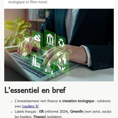
écologique et filtre moral.
L'essentiel en bref
L'investissement vert finance la
transition écologique
: cohérent
avec
Laudato Si'
.
Labels français :
ISR
(réformé 2024),
Greenfin
(vert strict, exclut
les fossiles),
Finansol
(solidaire).