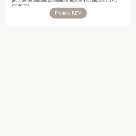
proposer des solutions patrimoniales adaptées à vos objectifs et à vos
convictions.
Prendre RDV