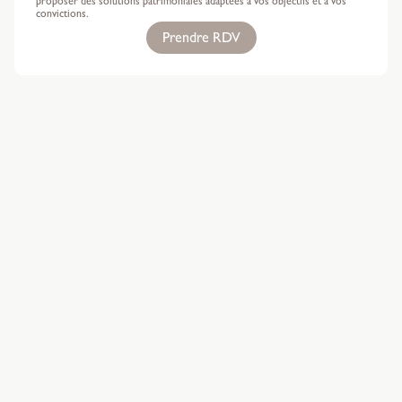
proposer des solutions patrimoniales adaptées à vos objectifs et à vos
convictions.
Prendre RDV