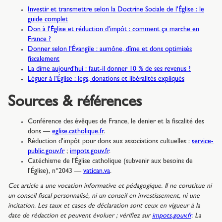
Investir et transmettre selon la Doctrine Sociale de l'Église : le
guide complet
Don à l'Église et réduction d'impôt : comment ça marche en
France ?
Donner selon l'Évangile : aumône, dîme et dons optimisés
fiscalement
La dîme aujourd'hui : faut-il donner 10 % de ses revenus ?
Léguer à l'Église : legs, donations et libéralités expliqués
Sources & références
Conférence des évêques de France, le denier et la fiscalité des
dons —
eglise.catholique.fr
.
Réduction d'impôt pour dons aux associations cultuelles :
service-
public.gouv.fr
;
impots.gouv.fr
.
Catéchisme de l'Église catholique (subvenir aux besoins de
l'Église), n°2043 —
vatican.va
.
Cet article a une vocation informative et pédagogique. Il ne constitue ni
un conseil fiscal personnalisé, ni un conseil en investissement, ni une
incitation. Les taux et cases de déclaration sont ceux en vigueur à la
date de rédaction et peuvent évoluer ; vérifiez sur
impots.gouv.fr
. La