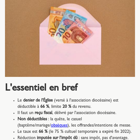
L'essentiel en bref
Le
denier de l'Église
(versé à l'association diocésaine) est
déductible à
66 %
, limite
20 %
du revenu.
Il faut un
reçu fiscal
, délivré par l'association diocésaine.
Non déductibles
: la quête, le casuel
(baptême/mariage/
obsèques
), les offrandes/intentions de messe.
Le taux est
66 %
(le 75 % cultuel temporaire a expiré fin 2022).
Réduction
imputée sur l'impôt dû
: sans impôt, pas d'avantage.