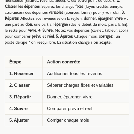
mensuelles (salaires, revenus, aides). C'est votre point de départ.
2.
Classer les dépenses.
Séparez les charges
fixes
(loyer, crédits, énergie,
assurances) des dépenses
variables
(courses, loisirs) pour y voir clair.
3.
Répartir.
Affectez vos revenus selon la règle «
donner, épargner, vivre
» :
une part au
don
, une part à l'
épargne
(dès le début du mois, pas à la fin),
le reste pour
vivre
.
4. Suivre.
Notez vos dépenses (carnet, tableur, appli)
pour comparer
prévu
et
réel
.
5. Ajuster.
Chaque mois,
corrigez
: un
poste dérape ? on rééquilibre. La situation change ? on adapte.
Étape
Action concrète
1. Recenser
Additionner tous les revenus
2. Classer
Séparer charges fixes et variables
3. Répartir
Donner, épargner, vivre
4. Suivre
Comparer prévu et réel
5. Ajuster
Corriger chaque mois