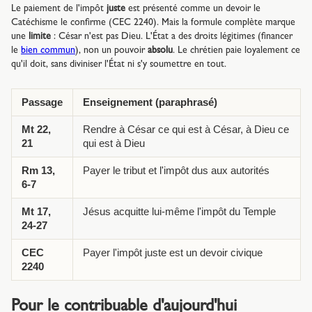
Le paiement de l'impôt
juste
est présenté comme un devoir le
Catéchisme le confirme (CEC 2240). Mais la formule complète marque
une
limite
: César n'est pas Dieu. L'État a des droits légitimes (financer
le
bien commun
), non un pouvoir
absolu
. Le chrétien paie loyalement ce
qu'il doit, sans diviniser l'État ni s'y soumettre en tout.
Passage
Enseignement (paraphrasé)
Mt 22,
Rendre à César ce qui est à César, à Dieu ce
21
qui est à Dieu
Rm 13,
Payer le tribut et l'impôt dus aux autorités
6-7
Mt 17,
Jésus acquitte lui-même l'impôt du Temple
24-27
CEC
Payer l'impôt juste est un devoir civique
2240
Pour le contribuable d'aujourd'hui