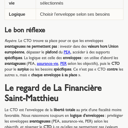
vie
sélectionnés
Logique
Choisir l'enveloppe selon ses besoins
Le bon réflexe
Repère.
Le CTO trouve sa place pour ce que les enveloppes
avantageuses ne permettent pas
: investir dans des
valeurs hors Union
européenne
, dépasser le
plafond
du
PEA
, accéder à des supports
spécifiques
. La logique est celle des
enveloppes
: on utilise d'abord les
avantageuses
(PEA,
assurance-vie
,
PER
selon les objectifs), puis le
CTO
pour le
surplus
ou les besoins
spécifiques
. Ce n'est pas « CTO
contre
les
autres », mais «
chaque enveloppe à sa place
».
Le regard de La Financière
Saint-Matthieu
Le CTO est l'enveloppe de la
liberté totale
au prix d'une fiscalité moins
favorable. Nous raisonnons toujours en
logique d'enveloppes
: privilégier
les enveloppes
avantageuses
(PEA, assurance-vie, PER) selon les
objectifs, et réserver le
CTO
à ce qu'elles ne permettent pas (valeurs