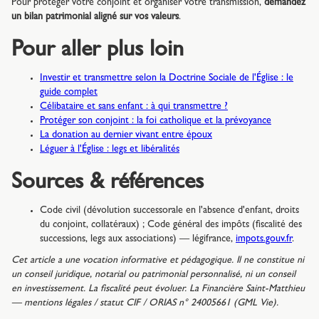
Pour protéger votre conjoint et organiser votre transmission,
demandez
un bilan patrimonial aligné sur vos valeurs
.
Pour aller plus loin
Investir et transmettre selon la Doctrine Sociale de l'Église : le
guide complet
Célibataire et sans enfant : à qui transmettre ?
Protéger son conjoint : la foi catholique et la prévoyance
La donation au dernier vivant entre époux
Léguer à l'Église : legs et libéralités
Sources & références
Code civil (dévolution successorale en l'absence d'enfant, droits
du conjoint, collatéraux) ; Code général des impôts (fiscalité des
successions, legs aux associations) — légifrance,
impots.gouv.fr
.
Cet article a une vocation informative et pédagogique. Il ne constitue ni
un conseil juridique, notarial ou patrimonial personnalisé, ni un conseil
en investissement. La fiscalité peut évoluer. La Financière Saint-Matthieu
— mentions légales / statut CIF / ORIAS n° 24005661 (GML Vie).