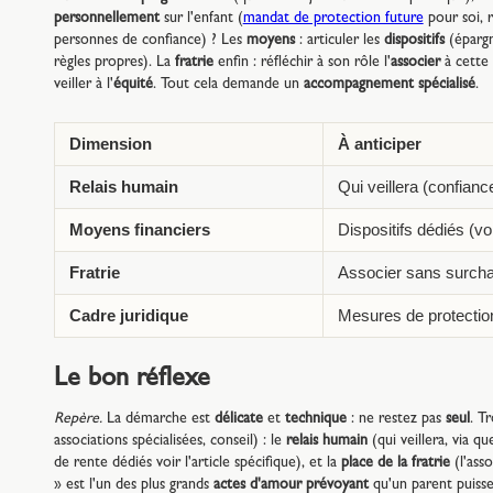
personnellement
sur l'enfant (
mandat de protection future
pour soi, r
personnes de confiance) ? Les
moyens
: articuler les
dispositifs
(épargn
règles propres). La
fratrie
enfin : réfléchir à son rôle l'
associer
à cette
veiller à l'
équité
. Tout cela demande un
accompagnement spécialisé
.
Dimension
À anticiper
Relais humain
Qui veillera (confian
Moyens financiers
Dispositifs dédiés (voi
Fratrie
Associer sans surchar
Cadre juridique
Mesures de protectio
Le bon réflexe
Repère.
La démarche est
délicate
et
technique
: ne restez pas
seul
. T
associations spécialisées, conseil) : le
relais humain
(qui veillera, via q
de rente dédiés voir l'article spécifique), et la
place de la fratrie
(l'ass
» est l'un des plus grands
actes d'amour prévoyant
qu'un parent puisse