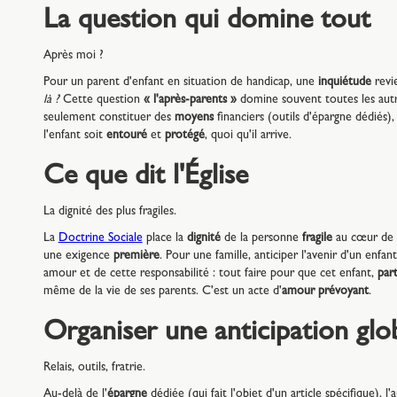
La question qui domine tout
Après moi ?
Pour un parent d'enfant en situation de handicap, une
inquiétude
revie
là ?
Cette question
« l'après-parents »
domine souvent toutes les aut
seulement constituer des
moyens
financiers (outils d'épargne dédiés)
l'enfant soit
entouré
et
protégé
, quoi qu'il arrive.
Ce que dit l'Église
La dignité des plus fragiles.
La
Doctrine Sociale
place la
dignité
de la personne
fragile
au cœur de s
une exigence
première
. Pour une famille, anticiper l'avenir d'un enfa
amour et de cette responsabilité : tout faire pour que cet enfant,
par
même de la vie de ses parents. C'est un acte d'
amour prévoyant
.
Organiser une anticipation glo
Relais, outils, fratrie.
Au-delà de l'
épargne
dédiée (qui fait l'objet d'un article spécifique), l'