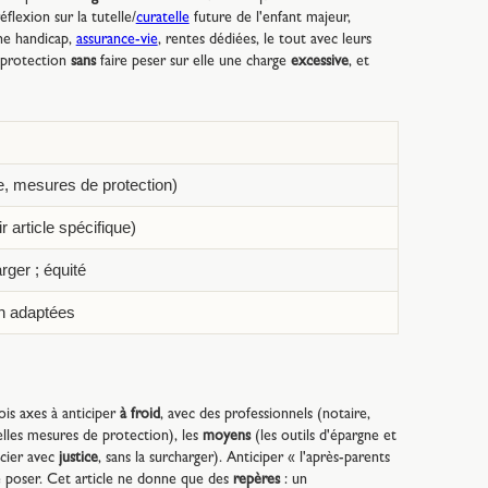
éflexion sur la tutelle/
curatelle
future de l'enfant majeur,
e handicap,
assurance-vie
, rentes dédiées, le tout avec leurs
 protection
sans
faire peser sur elle une charge
excessive
, et
ce, mesures de protection)
r article spécifique)
ger ; équité
n adaptées
rois axes à anticiper
à froid
, avec des professionnels (notaire,
uelles mesures de protection), les
moyens
(les outils d'épargne et
ocier avec
justice
, sans la surcharger). Anticiper « l'après-parents
 poser. Cet article ne donne que des
repères
: un