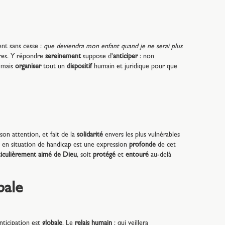
nt sans cesse :
que deviendra mon enfant quand je ne serai plus
res. Y répondre
sereinement
suppose d'
anticiper
: non
, mais
organiser
tout un
dispositif
humain et juridique pour que
on attention, et fait de la
solidarité
envers les plus vulnérables
nt en situation de handicap est une expression
profonde
de cet
ticulièrement aimé de Dieu
, soit
protégé
et
entouré
au-delà
bale
anticipation est
globale
. Le
relais humain
: qui veillera