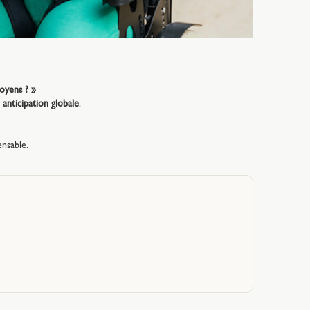
moyens ? »
e
anticipation globale
.
nsable.