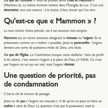
Ce que dit l'Écriture.
« Vous ne pouvez servir
Dieu et Mammon
»
(Matthieu 6). La même formule revient dans l'Évangile de Luc. C'est une
alternative
, non une nuance : à la racine, il faut choisir qui l'on sert.
Qu'est-ce que « Mammon » ?
Le mot mérite d'être précisé, car il est souvent mal compris.
Mammon
est un terme araméen désignant la
richesse
ou l'
argent
. En le
présentant comme un « maître » possible, Jésus le
personnifie
: l'argent
devient une sorte de puissance rivale de Dieu, une idole.
Ce que dit l'Église.
Le Catéchisme évoque cette idolâtrie : faire du profit
la fin ultime, c'est mettre l'argent à la place de Dieu (n°2424). Ce n'est
pas l'argent en soi qui est visé, mais l'argent
divinisé
.
Une question de priorité, pas
de condamnation
C'est la clé de lecture du passage.
Jésus ne dit
pas
« l'argent est mauvais ». Il dit qu'on ne peut en faire un
maître
à côté de Dieu. La question n'est pas la possession, mais la